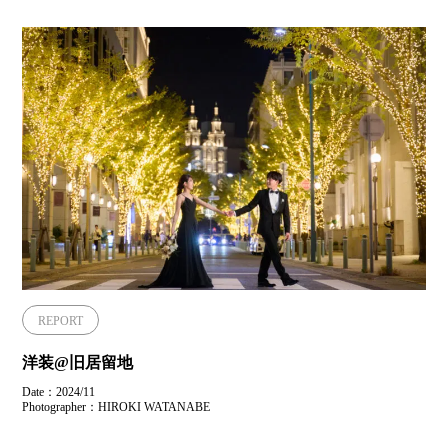
REPORT
洋装@旧居留地
Date：2024/11
Photographer：HIROKI WATANABE