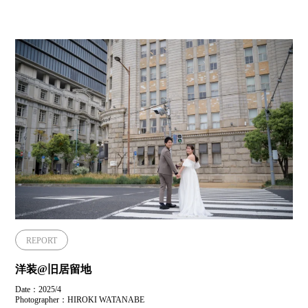
REPORT
洋装@旧居留地
Date：2025/4
Photographer：HIROKI WATANABE