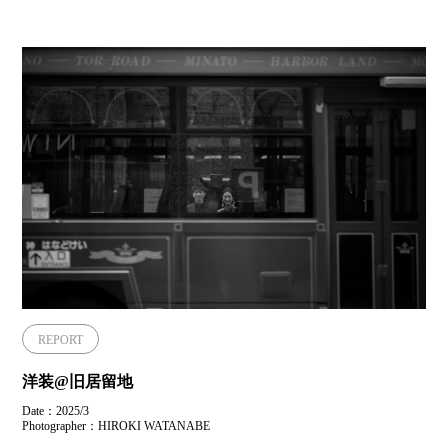
REPORT
洋装@旧居留地
Date：2025/3
Photographer：HIROKI WATANABE