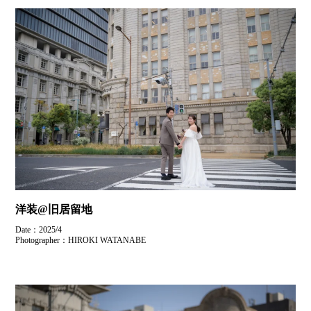
洋装@旧居留地
Date：2025/4
Photographer：HIROKI WATANABE