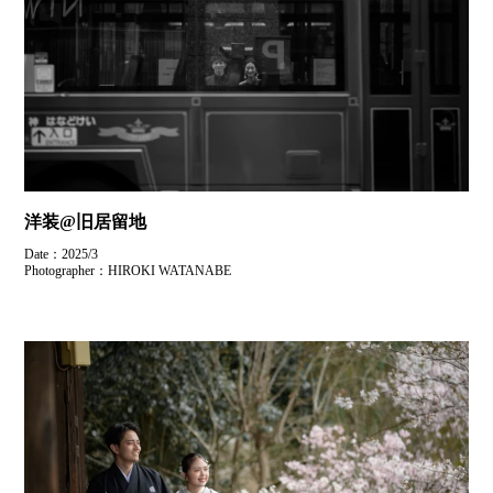
洋装@旧居留地
Date：2025/3
Photographer：HIROKI WATANABE