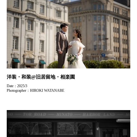
洋装・和装@旧居留地・相楽園
Date：2025/3
Photographer：HIROKI WATANABE